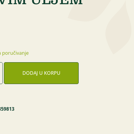
 poručivanje
DODAJ U KORPU
359813