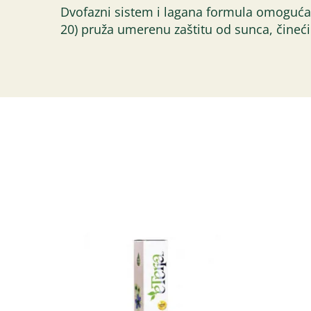
Dvofazni sistem i lagana formula omogućav
20) pruža umerenu zaštitu od sunca, čineći