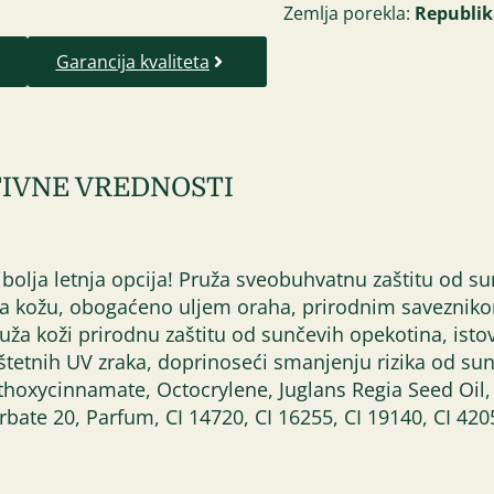
Zemlja porekla:
Republik
Garancija kvaliteta
IVNE VREDNOSTI
bolja letnja opcija! Pruža sveobuhvatnu zaštitu od su
a kožu, obogaćeno uljem oraha, prirodnim saveznikom
ruža koži prirodnu zaštitu od sunčevih opekotina, i
 štetnih UV zraka, doprinoseći smanjenju rizika od sun
hoxycinnamate, Octocrylene, Juglans Regia Seed Oil, 
bate 20, Parfum, CI 14720, CI 16255, CI 19140, CI 420