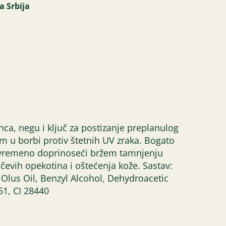
a Srbija
nca, negu i ključ za postizanje preplanulog
 u borbi protiv štetnih UV zraka. Bogato
stovremeno doprinoseći bržem tamnjenju
čevih opekotina i oštećenja kože. Sastav:
Olus Oil, Benzyl Alcohol, Dehydroacetic
51, CI 28440