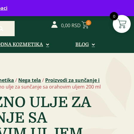
vreme: Ponedeljak - Petak od 08-20h
aci
0
0
0,00
RSD
ODNA KOZMETIKA
BLOG
metika
/
Nega tela
/
Proizvodi za sunčanje i
no ulje za sunčanje sa orahovim uljem 200 ml
NO ULJE ZA
JE SA
VIM ULJEM