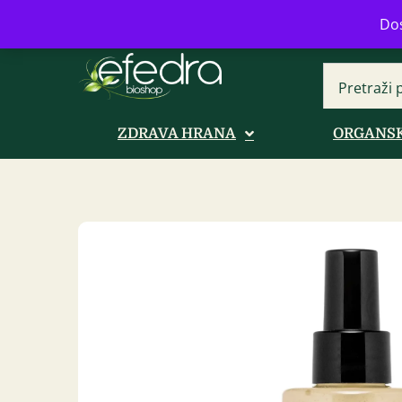
Bulevar Mihajla Pupina 16b, Novi B
Dos
ZDRAVA HRANA
ORGANSK