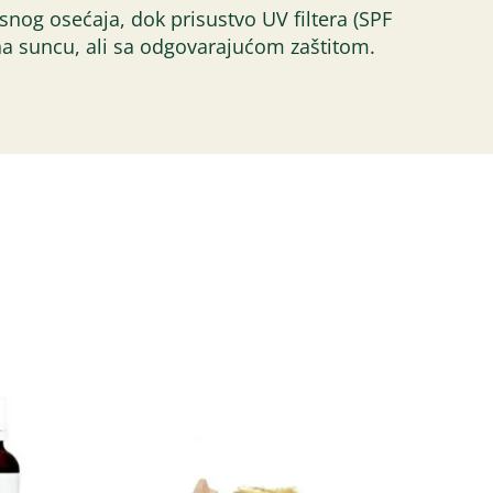
nog osećaja, dok prisustvo UV filtera (SPF
 na suncu, ali sa odgovarajućom zaštitom.