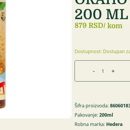
200 ML
879 RSD
/ kom
Dostupnost: Dostupan za
-
+
Šifra proizvoda:
8606018
Pakovanje:
200ml
Robna marka:
Hedera