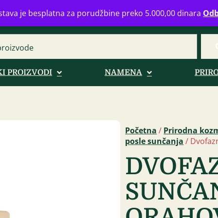
eograd
info@zdravahranaonline.rs
+381 (0)11 770 39 61
Radno 
tava je besplatna za porudžbine preko 5.000,00 dinara
Odb
I PROIZVODI
NAMENA
PRIR
Početna
/
Prirodna koz
posle sunčanja
/ Dvofaz
DVOFAZ
SUNČAN
ORAHO