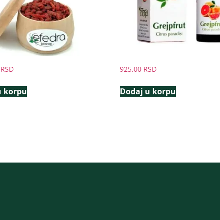
0
RSD
925,00
RSD
u korpu
Dodaj u korpu