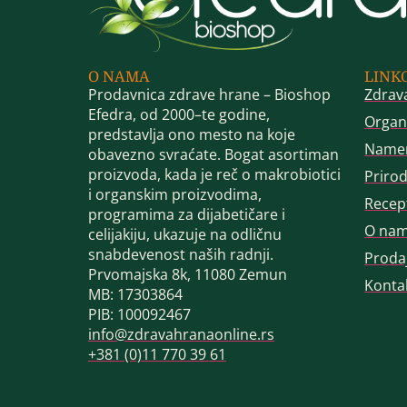
O NAMA
LINK
Prodavnica zdrave hrane – Bioshop
Zdrav
Efedra, od 2000–te godine,
Organ
predstavlja ono mesto na koje
Name
obavezno svraćate. Bogat asortiman
proizvoda, kada je reč o makrobiotici
Priro
i organskim proizvodima,
Recep
programima za dijabetičare i
O na
celijakiju, ukazuje na odličnu
snabdevenost naših radnji.
Proda
Prvomajska 8k, 11080 Zemun
Konta
MB: 17303864
PIB: 100092467
info@zdravahranaonline.rs
+381 (0)11 770 39 61