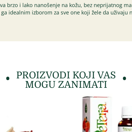
a brzo i lako nanošenje na kožu, bez neprijatnog mas
 ga idealnim izborom za sve one koji žele da uživaju
PROIZVODI KOJI VAS
MOGU ZANIMATI