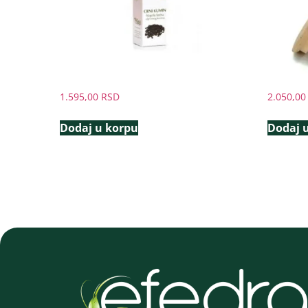
1.595,00
RSD
2.050,0
Dodaj u korpu
Dodaj 