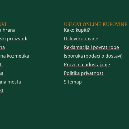
OVI
USLOVI ONLINE KUPOVINE
a hrana
Kako kupiti?
ski proizvodi
Uslovi kupovine
na
Reklamacija i povrat robe
dna kozmetika
Isporuka (podaci o dostavi)
ti
Pravo na odustajanje
ma
Politika privatnosti
jna mesta
Sitemap
kt