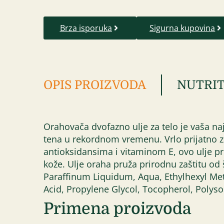
Brza isporuka
Sigurna kupovina
OPIS PROIZVODA
NUTRIT
Orahovača dvofazno ulje za telo je vaša naj
tena u rekordnom vremenu. Vrlo prijatno z
antioksidansima i vitaminom E, ovo ulje p
kože. Ulje oraha pruža prirodnu zaštitu od
Paraffinum Liquidum, Aqua, Ethylhexyl Met
Acid, Propylene Glycol, Tocopherol, Polysor
Primena proizvoda