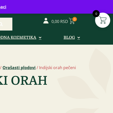
vreme: Ponedeljak - Petak od 08-20h
aci
0
0
0,00
RSD
ODNA KOZMETIKA
BLOG
/
Orašasti plodovi
/ Indijski orah pečeni
KI ORAH