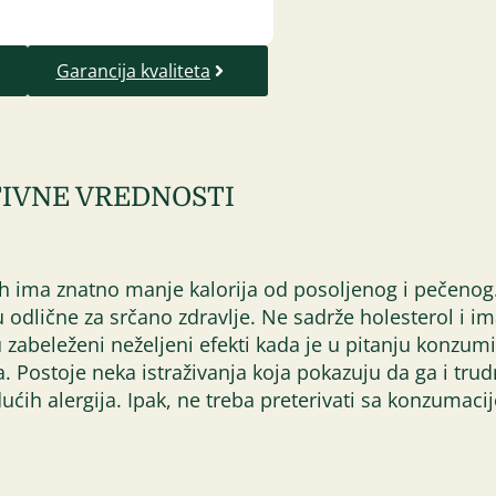
Garancija kvaliteta
IVNE VREDNOSTI
orah ima znatno manje kalorija od posoljenog i pečeno
 odlične za srčano zdravlje. Ne sadrže holesterol i i
zabeleženi neželjeni efekti kada je u pitanju konzumi
a. Postoje neka istraživanja koja pokazuju da ga i tru
udućih alergija. Ipak, ne treba preterivati sa konzumac