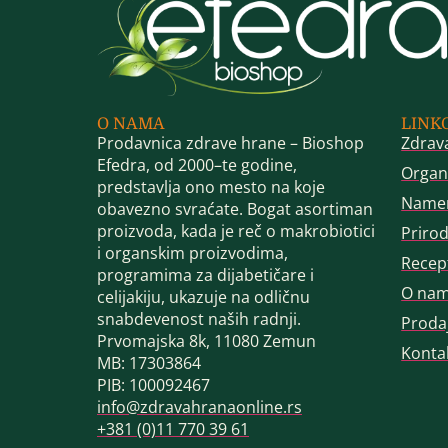
O NAMA
LINK
Prodavnica zdrave hrane – Bioshop
Zdrav
Efedra, od 2000–te godine,
Organ
predstavlja ono mesto na koje
Name
obavezno svraćate. Bogat asortiman
proizvoda, kada je reč o makrobiotici
Priro
i organskim proizvodima,
Recep
programima za dijabetičare i
O na
celijakiju, ukazuje na odličnu
snabdevenost naših radnji.
Proda
Prvomajska 8k, 11080 Zemun
Konta
MB: 17303864
PIB: 100092467
info@zdravahranaonline.rs
+381 (0)11 770 39 61