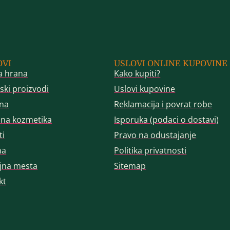
OVI
USLOVI ONLINE KUPOVINE
a hrana
Kako kupiti?
ski proizvodi
Uslovi kupovine
na
Reklamacija i povrat robe
dna kozmetika
Isporuka (podaci o dostavi)
ti
Pravo na odustajanje
ma
Politika privatnosti
jna mesta
Sitemap
kt