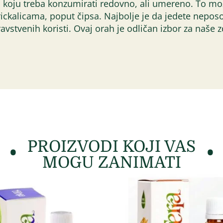
ca koju treba konzumirati redovno, ali umereno. To može
ickalicama, poput čipsa. Najbolje je da jedete neposo
zdravstvenih koristi. Ovaj orah je odličan izbor za naše
PROIZVODI KOJI VAS
MOGU ZANIMATI