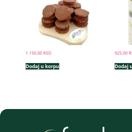
1.150,00
RSD
925,00
R
Dodaj u korpu
Dodaj 