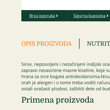
Brza isporuka
Sigurna kupovina
OPIS PROIZVODA
NUTRIT
Sirov, neposoljeni i nezačinjeni indijski 
zapravo nezasićene masne kiseline, koje su
hrana za srce bogata antioksidansima.Nisu 
orah je alergen i o tome treba voditi račun
ostali orašasti plodovi, zaštititi dete od b
Primena proizvoda