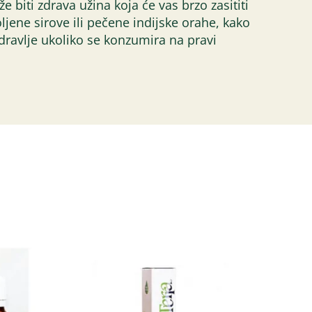
 biti zdrava užina koja će vas brzo zasititi
ljene sirove ili pečene indijske orahe, kako
 zdravlje ukoliko se konzumira na pravi