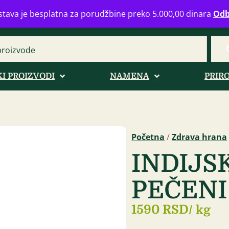
eograd
info@zdravahranaonline.rs
+381 (0)11 770 39 61
Radno 
tava je besplatna za porudžbine preko 5.000,00 dinara
Odb
I PROIZVODI
NAMENA
PRIR
Početna
/
Zdrava hrana
INDIJS
PEČENI
1590 RSD
/ kg