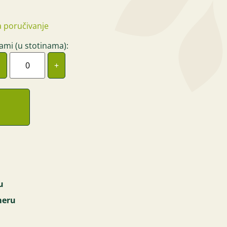
 poručivanje
ami (u stotinama):
+
u
meru
m