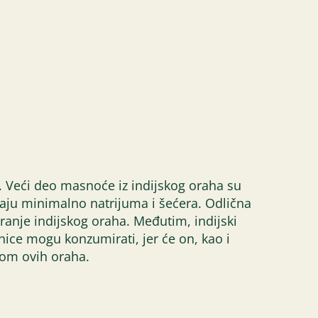
g. Veći deo masnoće iz indijskog oraha su
maju minimalno natrijuma i šećera. Odlična
ranje indijskog oraha. Međutim, indijski
dnice mogu konzumirati, jer će on, kao i
ijom ovih oraha.