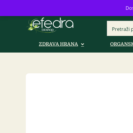
Bulevar Mihajla Pupina 16b, Novi B
Dos
ZDRAVA HRANA
ORGANSK