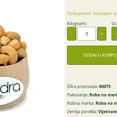
Dostupnost: Dostupan za
Kilogrami:
Gr
-
+
-
DODAJ U KORPU
Šifra proizvoda:
00075
Pakovanje:
Roba na mer
Robna marka:
Roba na 
Zemlja porekla:
Vijetna