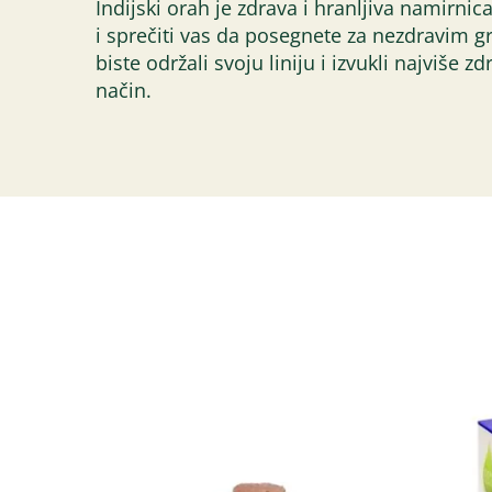
Indijski orah je zdrava i hranljiva namirni
i sprečiti vas da posegnete za nezdravim gr
biste održali svoju liniju i izvukli najviše 
način.