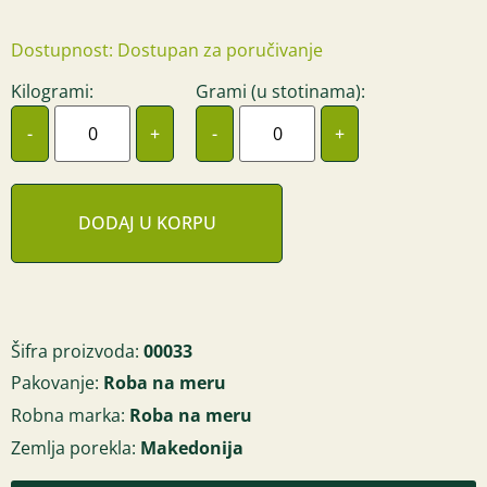
Dostupnost: Dostupan za poručivanje
Kilogrami:
Grami (u stotinama):
-
+
-
+
DODAJ U KORPU
Šifra proizvoda:
00033
Pakovanje:
Roba na meru
Robna marka:
Roba na meru
Zemlja porekla:
Makedonija