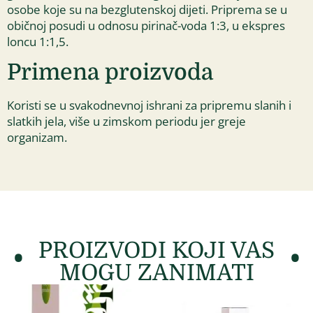
osobe koje su na bezglutenskoj dijeti. Priprema se u
običnoj posudi u odnosu pirinač-voda 1:3, u ekspres
loncu 1:1,5.
Primena proizvoda
Koristi se u svakodnevnoj ishrani za pripremu slanih i
slatkih jela, više u zimskom periodu jer greje
organizam.
PROIZVODI KOJI VAS
MOGU ZANIMATI