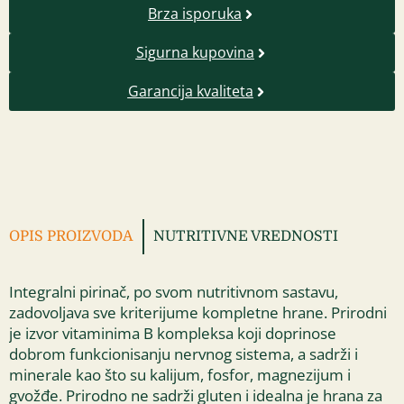
Brza isporuka
Sigurna kupovina
Garancija kvaliteta
OPIS PROIZVODA
NUTRITIVNE VREDNOSTI
Integralni pirinač, po svom nutritivnom sastavu,
zadovoljava sve kriterijume kompletne hrane. Prirodni
je izvor vitaminima B kompleksa koji doprinose
dobrom funkcionisanju nervnog sistema, a sadrži i
minerale kao što su kalijum, fosfor, magnezijum i
gvožđe. Prirodno ne sadrži gluten i idealna je hrana za