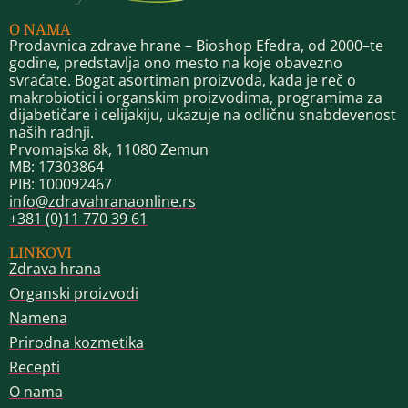
O NAMA
Prodavnica zdrave hrane – Bioshop Efedra, od 2000–te
godine, predstavlja ono mesto na koje obavezno
svraćate. Bogat asortiman proizvoda, kada je reč o
makrobiotici i organskim proizvodima, programima za
dijabetičare i celijakiju, ukazuje na odličnu snabdevenost
naših radnji.
Prvomajska 8k, 11080 Zemun
MB: 17303864
PIB: 100092467
info@zdravahranaonline.rs
+381 (0)11 770 39 61
LINKOVI
Zdrava hrana
Organski proizvodi
Namena
Prirodna kozmetika
Recepti
O nama