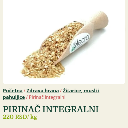
Početna
Zdrava hrana
Žitarice, musli i
/
/
pahuljice
/ Pirinač integralni
PIRINAČ INTEGRALNI
220 RSD
/ kg