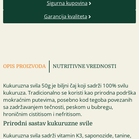
Sigurna kupovina
Garancija kvaliteta
OPIS PROIZVODA
NUTRITIVNE VREDNOSTI
Kukuruzna svila 50g je biljni čaj koji sadrži 100% svilu
kukuruza. Tradicionalno se koristi kao prirodna podrška
mokraćnim putevima, posebno kod tegoba povezanih
sa zadržavanjem tečnosti, peskom u bubregu,
hroničnim cistitisom i nefritisom.
Prirodni sastav kukuruzne svile
Kukuruzna svila sadrži vitamin K3, saponozide, tanine,