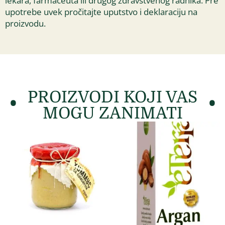
lekara, farmaceuta ili drugog zdravstvenog radnika. Pre
upotrebe uvek pročitajte uputstvo i deklaraciju na
proizvodu.
PROIZVODI KOJI VAS
MOGU ZANIMATI