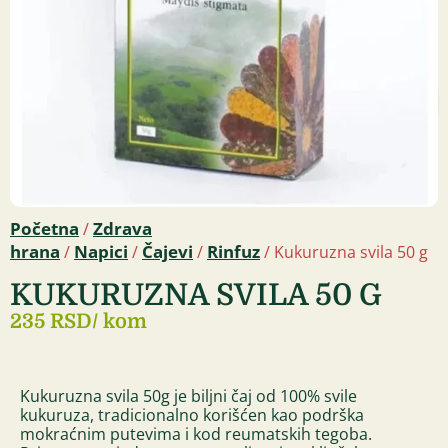
Početna
Zdrava
/
hrana
Napici
Čajevi
Rinfuz
/
/
/
/ Kukuruzna svila 50 g
KUKURUZNA SVILA 50 G
235 RSD
/ kom
Kukuruzna svila 50g je biljni čaj od 100% svile
kukuruza, tradicionalno korišćen kao podrška
mokraćnim putevima i kod reumatskih tegoba.