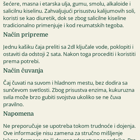
šećere, masna i etarska ulja, gumu, smolu, alkaloide i
salicilnu kiselinu. Zahvaljujući prisustvu kalijumovih soli,
koristi se kao diuretik, dok se zbog salicilne kiseline
tradicionalno primenjuje i kod reumatskih tegoba.
Način pripreme
Jednu kašiku čaja preliti sa 2dl ključale vode, poklopiti i
ostaviti da odstoji 2 sata. Nakon toga procediti i koristiti
prema potrebi.
Način čuvanja
Čaj čuvati na suvom i hladnom mestu, bez dodira sa
sunčevom svetlosti. Zbog prisustva enzima, kukuruzna
svila može brzo gubiti svojstva ukoliko se ne čuva
pravilno.
Napomena
Ne preporučuje se upotreba tokom trudnoće i dojenja.
Ove informacije nisu zamena za stručno mišljenje