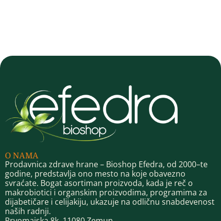
O NAMA
Prodavnica zdrave hrane – Bioshop Efedra, od 2000–te
godine, predstavlja ono mesto na koje obavezno
svraćate. Bogat asortiman proizvoda, kada je reč o
makrobiotici i organskim proizvodima, programima za
dijabetičare i celijakiju, ukazuje na odličnu snabdevenost
naših radnji.
Prvomajska 8k, 11080 Zemun