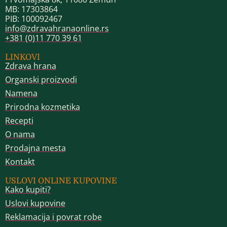
MB: 17303864
PIB: 100092467
info@zdravahranaonline.rs
+381 (0)11 770 39 61
LINKOVI
Zdrava hrana
Organski proizvodi
Namena
Prirodna kozmetika
Recepti
O nama
Prodajna mesta
Kontakt
USLOVI ONLINE KUPOVINE
Kako kupiti?
Uslovi kupovine
Reklamacija i povrat robe