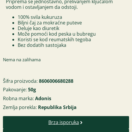
Priprema se jednostavno, prelivanjem ključalom
vodom i ostavljanjem da odstoji.
100% svila kukuruza
Biljni čaj za mokraćne puteve
Deluje kao diuretik
Može pomoći kod peska u bubregu
Koristi se kod reumatskih tegoba
Bez dodatih sastojaka
Nema na zalihama
Šifra proizvoda:
8606006680288
Pakovanje:
50g
Robna marka:
Adonis
Zemlja porekla:
Republika Srbija
Brza isporuka