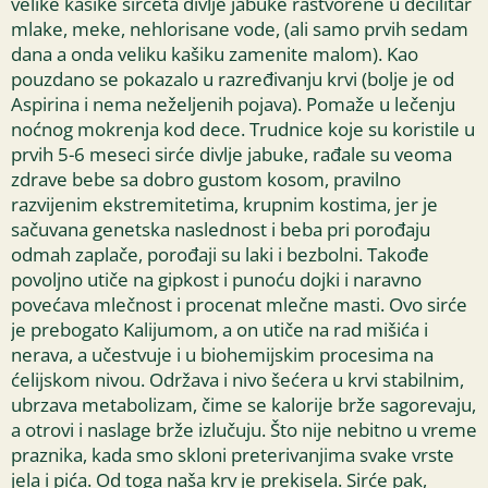
velike kašike sirćeta divlje jabuke rastvorene u decilitar
mlake, meke, nehlorisane vode, (ali samo prvih sedam
dana a onda veliku kašiku zamenite malom). Kao
pouzdano se pokazalo u razređivanju krvi (bolje je od
Aspirina i nema neželjenih pojava). Pomaže u lečenju
noćnog mokrenja kod dece. Trudnice koje su koristile u
prvih 5-6 meseci sirće divlje jabuke, rađale su veoma
zdrave bebe sa dobro gustom kosom, pravilno
razvijenim ekstremitetima, krupnim kostima, jer je
sačuvana genetska naslednost i beba pri porođaju
odmah zaplače, porođaji su laki i bezbolni. Takođe
povoljno utiče na gipkost i punoću dojki i naravno
povećava mlečnost i procenat mlečne masti. Ovo sirće
je prebogato Kalijumom, a on utiče na rad mišića i
nerava, a učestvuje i u biohemijskim procesima na
ćelijskom nivou. Održava i nivo šećera u krvi stabilnim,
ubrzava metabolizam, čime se kalorije brže sagorevaju,
a otrovi i naslage brže izlučuju. Što nije nebitno u vreme
praznika, kada smo skloni preterivanjima svake vrste
jela i pića. Od toga naša krv je prekisela. Sirće pak,