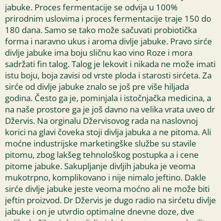
jabuke. Proces fermentacije se odvija u 100%
prirodnim uslovima i proces fermentacije traje 150 do
180 dana. Samo se tako može sačuvati probiotička
forma i naravno ukus i aroma divlje jabuke. Pravo sirće
divlje jabuke ima boju sličnu kao vino Roze i mora
sadržati fin talog. Talog je lekovit i nikada ne može imati
istu boju, boja zavisi od vrste ploda i starosti sirćeta. Za
sirće od divlje jabuke znalo se još pre više hiljada
godina. Često ga je, pominjala i istočnjačka medicina, a
na naše prostore ga je još davno na velika vrata uveo dr
Džervis. Na orginalu Džervisovog rada na naslovnoj
korici na glavi čoveka stoji divlja jabuka a ne pitoma. Ali
moćne industrijske marketingške službe su stavile
pitomu, zbog lakšeg tehnološkog postupka a i cene
pitome jabuke. Sakupljanje divljih jabuka je veoma
mukotrpno, komplikovano i nije nimalo jeftino. Dakle
sirće divlje jabuke jeste veoma moćno ali ne može biti
jeftin proizvod. Dr Džervis je dugo radio na sirćetu divlje
jabuke i on je utvrdio optimalne dnevne doze, dve