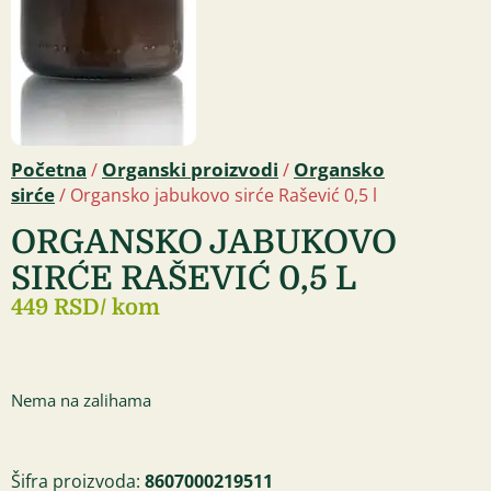
Početna
Organski proizvodi
Organsko
/
/
sirće
/ Organsko jabukovo sirće Rašević 0,5 l
ORGANSKO JABUKOVO
SIRĆE RAŠEVIĆ 0,5 L
449 RSD
/ kom
Nema na zalihama
Šifra proizvoda:
8607000219511