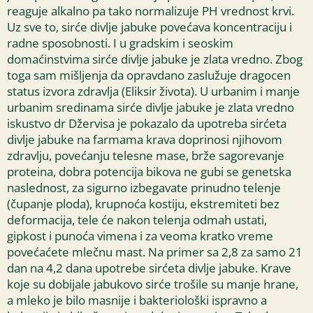
reaguje alkalno pa tako normalizuje PH vrednost krvi.
Uz sve to, sirće divlje jabuke povećava koncentraciju i
radne sposobnosti. I u gradskim i seoskim
domaćinstvima sirće divlje jabuke je zlata vredno. Zbog
toga sam mišljenja da opravdano zaslužuje dragocen
status izvora zdravlja (Eliksir života). U urbanim i manje
urbanim sredinama sirće divlje jabuke je zlata vredno
iskustvo dr Džervisa je pokazalo da upotreba sirćeta
divlje jabuke na farmama krava doprinosi njihovom
zdravlju, povećanju telesne mase, brže sagorevanje
proteina, dobra potencija bikova ne gubi se genetska
naslednost, za sigurno izbegavate prinudno telenje
(čupanje ploda), krupnoća kostiju, ekstremiteti bez
deformacija, tele će nakon telenja odmah ustati,
gipkost i punoća vimena i za veoma kratko vreme
povećaćete mlečnu mast. Na primer sa 2,8 za samo 21
dan na 4,2 dana upotrebe sirćeta divlje jabuke. Krave
koje su dobijale jabukovo sirće trošile su manje hrane,
a mleko je bilo masnije i bakteriološki ispravno a