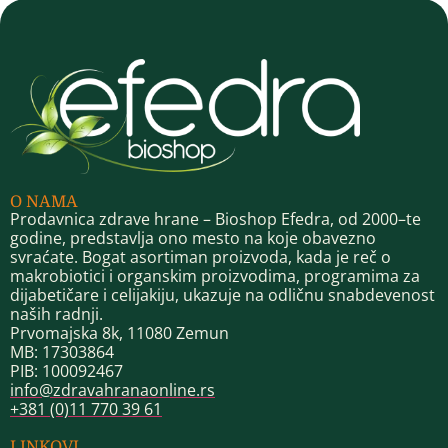
O NAMA
Prodavnica zdrave hrane – Bioshop Efedra, od 2000–te
godine, predstavlja ono mesto na koje obavezno
svraćate. Bogat asortiman proizvoda, kada je reč o
makrobiotici i organskim proizvodima, programima za
dijabetičare i celijakiju, ukazuje na odličnu snabdevenost
naših radnji.
Prvomajska 8k, 11080 Zemun
MB: 17303864
PIB: 100092467
info@zdravahranaonline.rs
+381 (0)11 770 39 61
LINKOVI