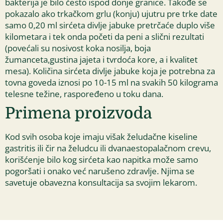
bakterija je bilo često ispod donje granice. Takođe se
pokazalo ako trkačkom grlu (konju) ujutru pre trke date
samo 0,20 ml sirćeta divlje jabuke pretrčaće duplo više
kilometara i tek onda početi da peni a slični rezultati
(povećali su nosivost koka nosilja, boja
žumanceta,gustina jajeta i tvrdoća kore, a i kvalitet
mesa). Količina sirćeta divlje jabuke koja je potrebna za
tovna goveda iznosi po 10-15 ml na svakih 50 kilograma
telesne težine, raspoređeno u toku dana.
Primena proizvoda
Kod svih osoba koje imaju višak želudačne kiseline
gastritis ili čir na želudcu ili dvanaestopalačnom crevu,
korišćenje bilo kog sirćeta kao napitka može samo
pogoršati i onako već narušeno zdravlje. Njima se
savetuje obavezna konsultacija sa svojim lekarom.