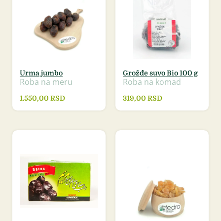
Urma jumbo
Grožđe suvo Bio 100 g
Roba na meru
Roba na komad
1.550,00
RSD
319,00
RSD