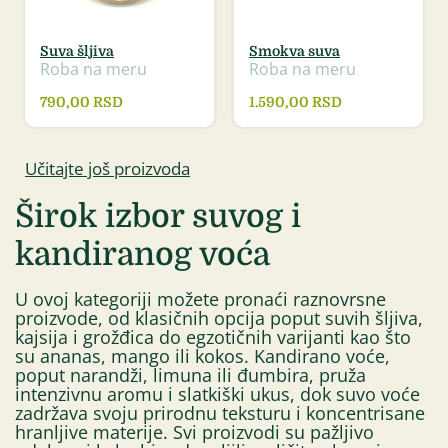
Suva šljiva
Smokva suva
Roba na meru
Roba na meru
790,00
RSD
1.590,00
RSD
Učitajte još proizvoda
Širok izbor suvog i
kandiranog voća
U ovoj kategoriji možete pronaći raznovrsne
proizvode, od klasičnih opcija poput suvih šljiva,
kajsija i grožđica do egzotičnih varijanti kao što
su ananas, mango ili kokos. Kandirano voće,
poput narandži, limuna ili đumbira, pruža
intenzivnu aromu i slatkiški ukus, dok suvo voće
zadržava svoju prirodnu teksturu i koncentrisane
hranljive materije. Svi proizvodi su pažljivo