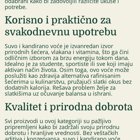
odabrani kako bi zadovoljili različite ukuse i
potrebe.
Korisno i praktično za
svakodnevnu upotrebu
Suvo i kandirano voće je izvanredan izvor
prirodnih šećera, vlakana i vitamina, što ga čini
odličnim izborom za brzu energiju tokom dana.
Idealno je za studente, sportiste ili sve koji imaju
aktivan način života. Osim toga, ovo voće može
poslužiti kao zdravija alternativa rafinisanim
šećerima u kulinarstvu, pružajući slatki okus bez
dodatnih kalorija. Rešava problem želje za
slatkišima uz očuvanje balansa u ishrani.
Kvalitet i prirodna dobrota
Svi proizvodi u ovoj kategoriji su pažljivo
pripremljeni kako bi zadržali svoju prirodnu
dobrotu i hranljive vrednosti. Bez veštačkih
aditiva i konzervansa, suvo i kandirano voće