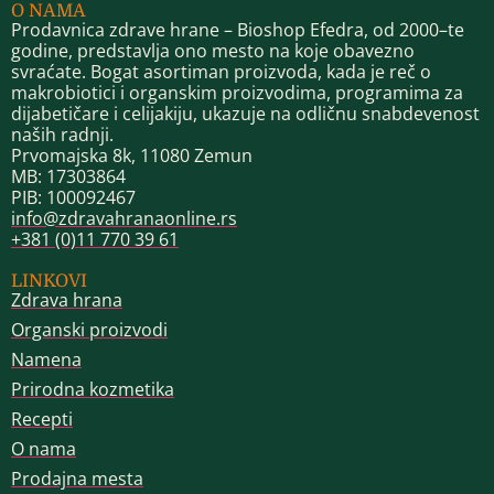
O NAMA
Prodavnica zdrave hrane – Bioshop Efedra, od 2000–te
godine, predstavlja ono mesto na koje obavezno
svraćate. Bogat asortiman proizvoda, kada je reč o
makrobiotici i organskim proizvodima, programima za
dijabetičare i celijakiju, ukazuje na odličnu snabdevenost
naših radnji.
Prvomajska 8k, 11080 Zemun
MB: 17303864
PIB: 100092467
info@zdravahranaonline.rs
+381 (0)11 770 39 61
LINKOVI
Zdrava hrana
Organski proizvodi
Namena
Prirodna kozmetika
Recepti
O nama
Prodajna mesta