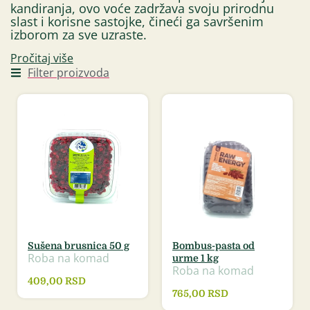
kandiranja, ovo voće zadržava svoju prirodnu
slast i korisne sastojke, čineći ga savršenim
izborom za sve uzraste.
Pročitaj više
Filter proizvoda
Sušena brusnica 50 g
Bombus-pasta od
Roba na komad
urme 1 kg
Roba na komad
409,00
RSD
765,00
RSD