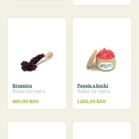
Brusnica
Papaja u kocki
Roba na meru
Roba na meru
890,00
RSD
1.250,00
RSD