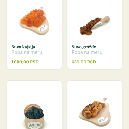
Suva kajsija
Suvo grožđe
Roba na meru
Roba na meru
1.690,00
RSD
650,00
RSD