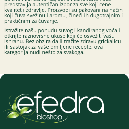
predstavlja autentičan izbor za sve koji cene
kvalitet i zdravlje. Proizvodi su pakovani na način
koji čuva svežinu i aromu, čineći ih dugotrajnim i
praktičnim za čuvanje.
Istražite našu ponudu suvog i kandiranog voća i
otkrijte raznovrsne ukuse koji će osvežiti vašu
ishranu. Bez obzira da li tražite zdravu grickalicu
ili sastojak za vaše omiljene recepte, ova
kategorija nudi nešto za svakoga.