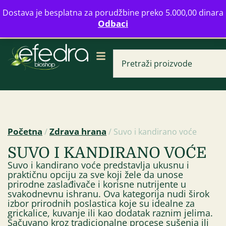
Bulevar Mihajla Pupina 16b, Novi Beograd
Dostava je besplatna za porudžbine preko 5.000,00 dinara
info@zdravahranaonline.rs
+381 (0)11 770 39 61
Odbaci
Radno vreme: Ponedeljak - Petak od 08-20h
Početna
Zdrava hrana
/
/ Suvo i kandirano voće
SUVO I KANDIRANO VOĆE
Ulje etarsko bosilj
Suvo i kandirano voće predstavlja ukusnu i
359,00
RSD
praktičnu opciju za sve koji žele da unose
prirodne zaslađivače i korisne nutrijente u
svakodnevnu ishranu. Ova kategorija nudi širok
izbor prirodnih poslastica koje su idealne za
grickalice, kuvanje ili kao dodatak raznim jelima.
Sačuvano kroz tradicionalne procese sušenja ili