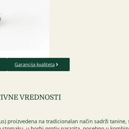
Garancija kvaliteta
IVNE VREDNOSTI
s) proizvedena na tradicionalan način sadrži tanine, s
stomaku, u borbi protiv parazita, posebno u kombinac