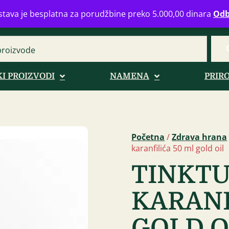
eograd
info@zdravahranaonline.rs
+381 (0)11 770 39 61
Radno 
tava je besplatna za porudžbine preko 5.000,00 dinara
Odb
I PROIZVODI
NAMENA
PRIR
Početna
/
Zdrava hrana
karanfilića 50 ml gold oil
TINKT
KARANF
GOLD O