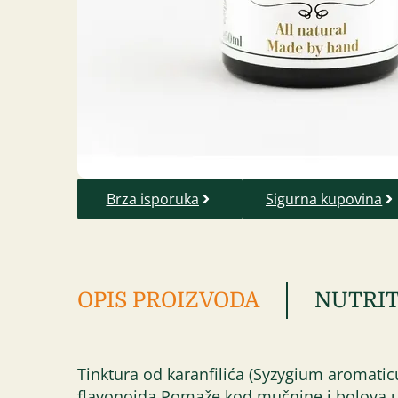
Brza isporuka
Sigurna kupovina
OPIS PROIZVODA
NUTRIT
Tinktura od karanfilića (Syzygium aromaticu
flavonoida.Pomaže kod mučnine i bolova u 