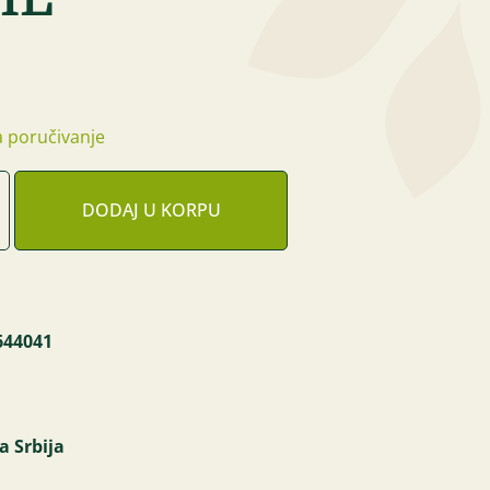
 poručivanje
DODAJ U KORPU
644041
a Srbija