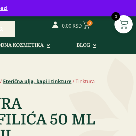
vreme: Ponedeljak - Petak od 08-20h
aci
0
0
0,00
RSD
ODNA KOZMETIKA
BLOG
/
Eterična ulja, kapi i tinkture
/ Tinktura
URA
ILIĆA 50 ML
IL