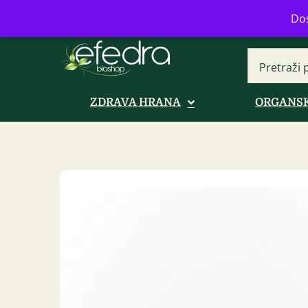
Bulevar Mihajla Pupina 16b, Novi B
Dos
ZDRAVA HRANA
ORGANSK