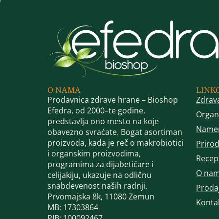
O NAMA
LINK
Prodavnica zdrave hrane – Bioshop
Zdrav
Efedra, od 2000–te godine,
Organ
predstavlja ono mesto na koje
Name
obavezno svraćate. Bogat asortiman
proizvoda, kada je reč o makrobiotici
Priro
i organskim proizvodima,
Recep
programima za dijabetičare i
O na
celijakiju, ukazuje na odličnu
snabdevenost naših radnji.
Proda
Prvomajska 8k, 11080 Zemun
Konta
MB: 17303864
PIB: 100092467