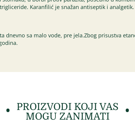
igliceride. Karanfilić je snažan antiseptik i analgetik.
ta dnevno sa malo vode, pre jela.Zbog prisustva etan
godina.
PROIZVODI KOJI VAS
MOGU ZANIMATI