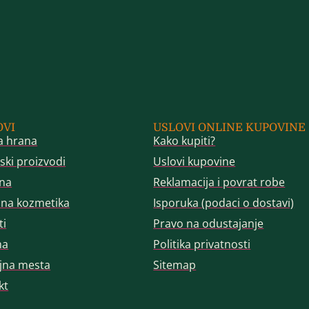
OVI
USLOVI ONLINE KUPOVINE
a hrana
Kako kupiti?
ski proizvodi
Uslovi kupovine
na
Reklamacija i povrat robe
dna kozmetika
Isporuka (podaci o dostavi)
ti
Pravo na odustajanje
ma
Politika privatnosti
jna mesta
Sitemap
kt