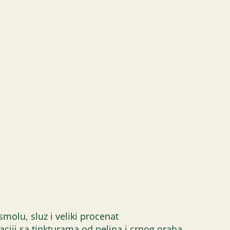
molu, sluz i veliki procenat
iji sa tinkturama od pelina i crnog oraha.